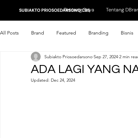
Tentang Saya
Tentang DBra
SUBIAKTO PRIOSOEDARSONO CBS
All Posts
Brand
Featured
Branding
Bisnis
Subiakto Priosoedarsono
Sep 27, 2024
2 min rea
Marketing
ADA LAGI YANG N
Updated:
Dec 24, 2024