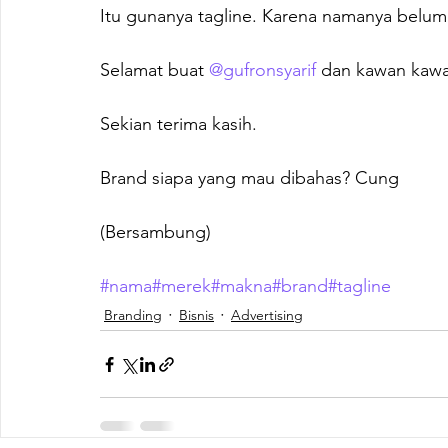
Itu gunanya tagline. Karena namanya bel
Selamat buat 
@gufronsyarif
 dan kawan kawa
Sekian terima kasih.

Brand siapa yang mau dibahas? Cung

(Bersambung)

#nama
#merek
#makna
#brand
#tagline
Branding
Bisnis
Advertising