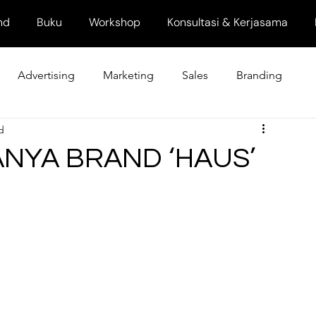
nd
Buku
Workshop
Konsultasi & Kerjasama
Advertising
Marketing
Sales
Branding
d
ANYA BRAND ‘HAUS’