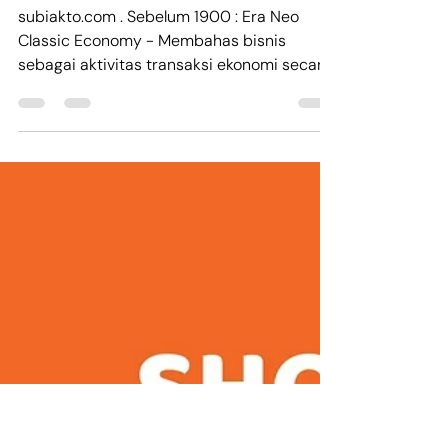
Nov 2, 2024
2 min read
EVOLUSI DARI ILMU
EKONOMI (SELLING),
MARKETING DAN
SEKARANG ILMU
BRANDING
subiakto.com . Sebelum 1900 : Era Neo
Classic Economy - Membahas bisnis
sebagai aktivitas transaksi ekonomi secara
umum. - Aspek...