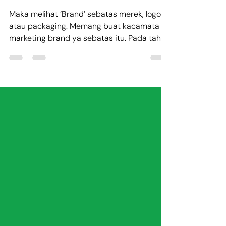
Nov 20, 2024
1 min read
MASIH BANYAK YANG
MELIHAT ‘BRAND’ DARI
KACAMATA MARKETING
Maka melihat ‘Brand’ sebatas merek, logo
atau packaging. Memang buat kacamata
marketing brand ya sebatas itu. Pada tahun
1980 an saya...