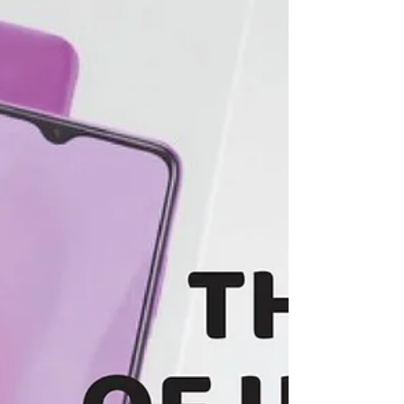
subiakto.com . Cara yang terbukti
membesarkan brand brand national
bahkan global. Twrbukti pakai Tagline yang
melekat dalam benak...