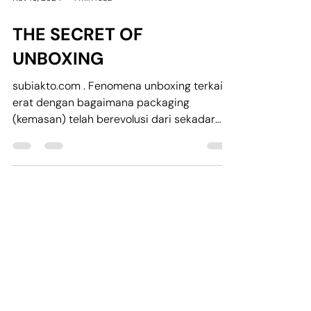
Nov 10, 2024
1 min read
THE SECRET OF
UNBOXING
subiakto.com . Fenomena unboxing terkait
erat dengan bagaimana packaging
(kemasan) telah berevolusi dari sekadar
pembungkus produk...