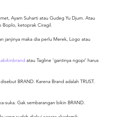
met, Ayam Suharti atau Gudeg Yu Djum. Atau 
Boplo, ketoprak Ciragil.

n janjinya maka dia perlu Merek, Logo atau 
abikinbrand
 atau Tagline ‘gantinya ngopi’ harus 
yak disebut BRAND. Karena Brand adalah TRUST. 
ka-suka. Gak sembarangan bikin BRAND.

de yang sudah diakui secara akademik.
