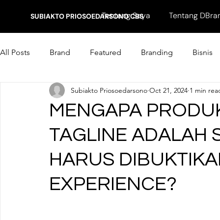
Tentang Saya
Tentang DBra
SUBIAKTO PRIOSOEDARSONO CBS
All Posts
Brand
Featured
Branding
Bisnis
Subiakto Priosoedarsono
Oct 21, 2024
1 min rea
Marketing
MENGAPA PRODUK
TAGLINE ADALAH 
HARUS DIBUKTIKA
EXPERIENCE?