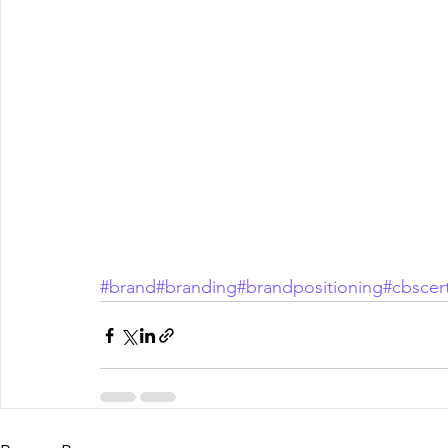
#brand
#branding
#brandpositioning
#cbscert