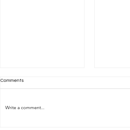
Comments
Write a comment...
JANGAN NGAKU PAKAR
MAU KELUA
BRAND KALAU BELUM
HARGA?