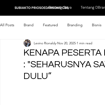
Tentang Saya
Tentang DBra
SUBIAKTO PRIOSOEDARSONO CBS
All Posts
Brand
Featured
Branding
Bisnis
Levino Rionaldy
Nov 20, 2025
1 min read
Marketing
KENAPA PESERTA 
: "SEHARUSNYA S
DULU”