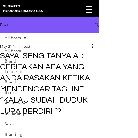
SUBIAKTO
PRIOSOEDARSONO CBS
Post
All Posts
May 21
1 min read
All Posts
SAYA ISENG TANYA AI :
Brand
CERITAKAN APA YANG
Featured
ANDA RASAKAN KETIKA
Branding
MENDENGAR TAGLINE
Bisnis
“KALAU SUDAH DUDUK
Advertising
LUPA BERDIRI ”?
Marketing
Sales
Branding