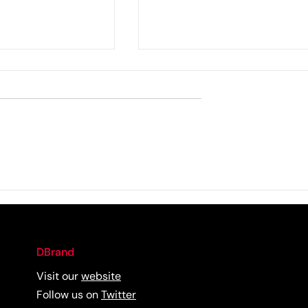
R DARI PERANG
RESEP MAKANAN BOLEH
SAMA. TAPI RASA MASAK
MENGAPA BERBEDA?
DBrand
Visit our
website
Follow us on
Twitter