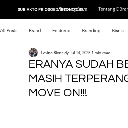
Tentang Saya
Tentang DBra
SUBIAKTO PRIOSOEDARSONO CBS
All Posts
Brand
Featured
Branding
Bisnis
Levino Rionaldy
Jul 14, 2025
1 min read
Marketing
ERANYA SUDAH B
MASIH TERPERANG
MOVE ON!!!