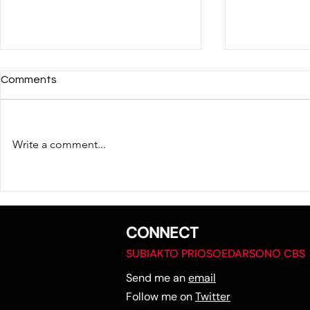
Comments
Write a comment...
JANGAN NGAKU PAKAR
MAU KELUA
BRAND KALAU BELUM
HARGA?
BIKIN TAGLINE SEBANYAK
INI
CONNECT
SUBIAKTO PRIOSOEDARSONO CBS
Send me an
email
Follow me on
Twitter