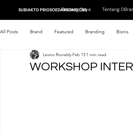
Tentang Saya
Tentang DBra
SUBIAKTO PRIOSOEDARSONO CBS
All Posts
Brand
Featured
Branding
Bisnis
Levino Rionaldy
Feb 13
1 min read
Marketing
WORKSHOP INTE