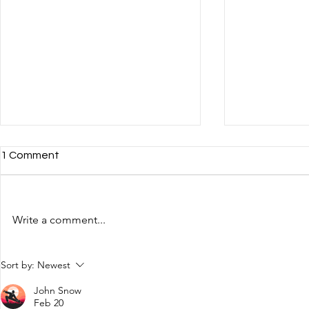
1 Comment
Write a comment...
JANGAN NGAKU PAKAR
MAU KELUA
Sort by:
Newest
BRAND KALAU BELUM
HARGA?
BIKIN TAGLINE SEBANYAK
John Snow
INI
Feb 20