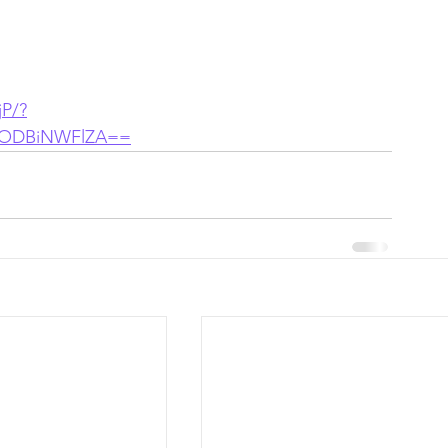
jP/?
RlODBiNWFlZA==