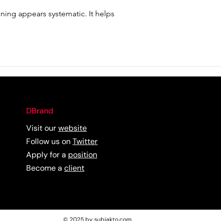
ning appears systematic. It helps 
DBrand
Visit our
website
Follow us on
Twitter
Apply for a
position
Become a
client
© 2025 by subiakto.com