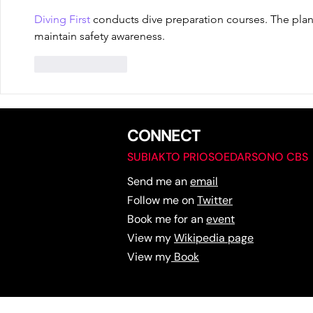
Diving First
 conducts dive preparation courses. The plan
maintain safety awareness.
Like
Reply
CONNECT
SUBIAKTO PRIOSOEDARSONO CBS
Send me an
email
Follow me on
Twitter
Book me for an
event
View my
Wikipedia page
View my
Book